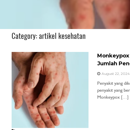
n
A
n
d
a
Category:
artikel kesehatan
Monkeypox 
Jumlah Pen
August 22, 2024
Penyakit yang di
penyakit yang bera
Monkeypox […]