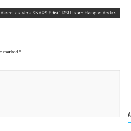
 Akreditasi Versi SNARS Edisi 1 RSU Islam Harapan Anda
are marked
*
A