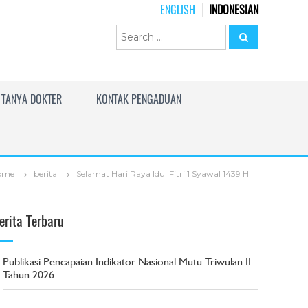
ENGLISH
INDONESIAN
TANYA DOKTER
KONTAK PENGADUAN
ome
berita
Selamat Hari Raya Idul Fitri 1 Syawal 1439 H
erita Terbaru
Publikasi Pencapaian Indikator Nasional Mutu Triwulan II
Tahun 2026