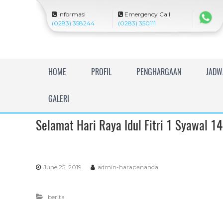
Informasi
Emergency Call
(0283) 358244
(0283) 350111
R
HOME
PROFIL
PENGHARGAAN
JADW
S
U
GALERI
I
s
Selamat Hari Raya Idul Fitri 1 Syawal 1
l
a
m
H
June 25, 2019
admin-harapananda
a
r
a
berita
p
a