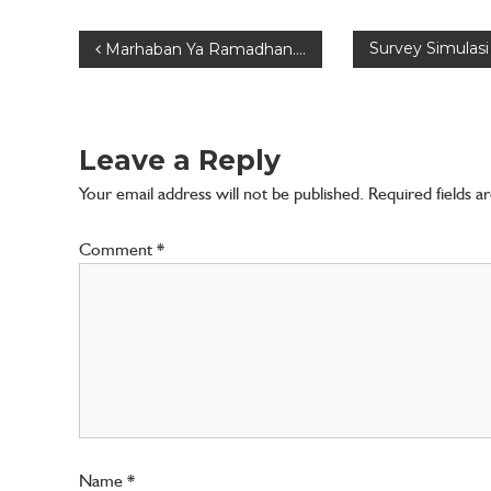
n
A
Survey Simulasi
Marhaban Ya Ramadhan….
n
d
a
Leave a Reply
Your email address will not be published.
Required fields 
Comment
*
Name
*