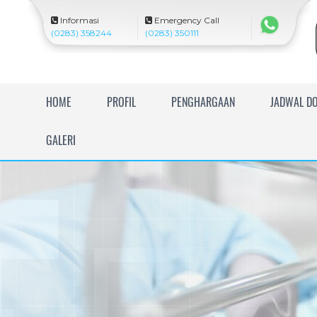
Informasi
Emergency Call
(0283) 358244
(0283) 350111
R
HOME
PROFIL
PENGHARGAAN
JADWAL D
S
U
GALERI
I
s
l
a
m
H
a
r
a
p
a