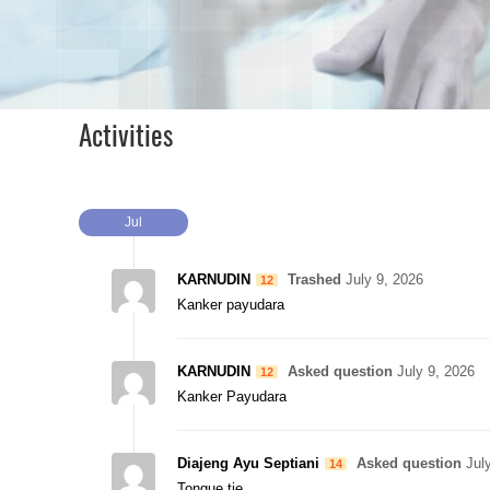
n
A
n
d
a
Activities
Jul
KARNUDIN
Trashed
July 9, 2026
12
Kanker payudara
KARNUDIN
Asked question
July 9, 2026
12
Kanker Payudara
Diajeng Ayu Septiani
Asked question
Jul
14
Tongue tie