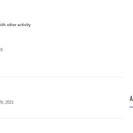
ith other activity
24
A
26, 2021