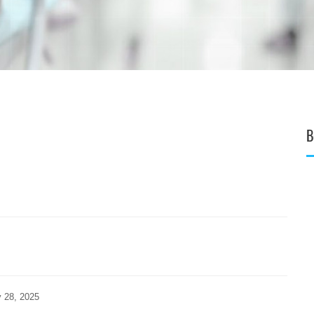
B
y 28, 2025