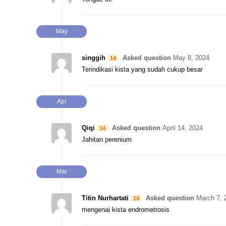
May
singgih
Asked question
May 8, 2024
14
Terindikasi kista yang sudah cukup besar
Apr
Qiqi
Asked question
April 14, 2024
14
Jahitan perenium
Mar
Titin Nurhartati
Asked question
March 7, 
14
mengenai kista endrometrosis