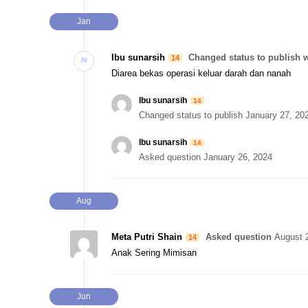
Jan
Ibu sunarsih
Changed status to publish
w
14
Diarea bekas operasi keluar darah dan nanah
Ibu sunarsih
14
Changed status to publish
January 27, 20
Ibu sunarsih
14
Asked question
January 26, 2024
Aug
Meta Putri Shain
Asked question
August 
14
Anak Sering Mimisan
Jun