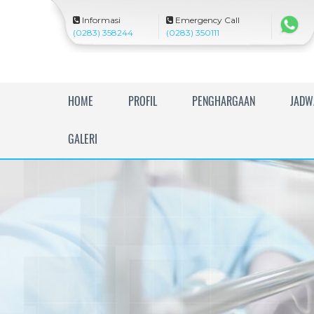
Informasi
Emergency Call
(0283) 358244
(0283) 350111
R
HOME
PROFIL
PENGHARGAAN
JADW
S
U
GALERI
I
s
l
a
m
H
a
r
a
p
a